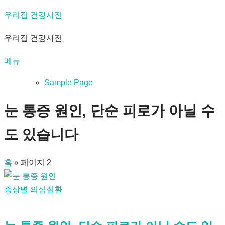
내
우리집 건강사전
용
우리집 건강사전
으
로
메뉴
바
로
Sample Page
가
눈 통증 원인, 단순 피로가 아닐 수
기
도 있습니다
홈
»
페이지 2
증상별 의심질환