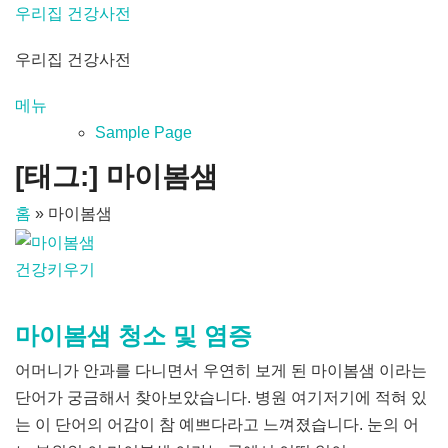
내
우리집 건강사전
용
우리집 건강사전
으
로
메뉴
바
Sample Page
로
[태그:]
마이봄샘
가
기
홈
»
마이봄샘
건강키우기
마이봄샘 청소 및 염증
어머니가 안과를 다니면서 우연히 보게 된 마이봄샘 이라는
단어가 궁금해서 찾아보았습니다. 병원 여기저기에 적혀 있
는 이 단어의 어감이 참 예쁘다라고 느껴졌습니다. 눈의 어