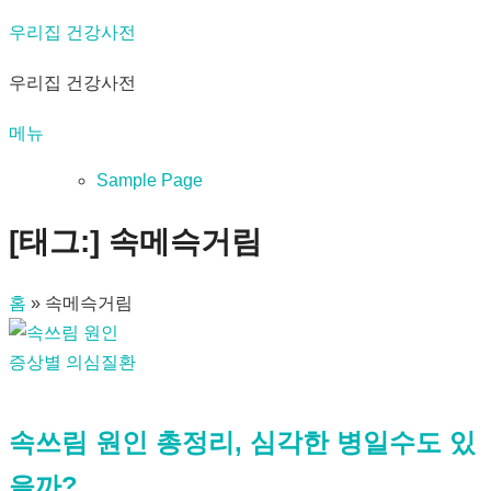
내
우리집 건강사전
용
우리집 건강사전
으
로
메뉴
바
로
Sample Page
가
[태그:]
속메슥거림
기
홈
»
속메슥거림
증상별 의심질환
속쓰림 원인 총정리, 심각한 병일수도 있
을까?