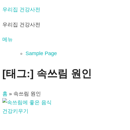
내
우리집 건강사전
용
우리집 건강사전
으
로
메뉴
바
로
Sample Page
가
기
[태그:]
속쓰림 원인
홈
»
속쓰림 원인
건강키우기