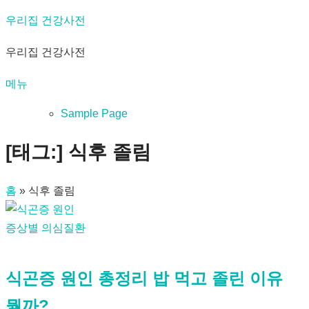
내
우리집 건강사전
용
우리집 건강사전
으
로
메뉴
바
로
Sample Page
가
[태그:]
식후 졸림
기
홈
»
식후 졸림
증상별 의심질환
식곤증 원인 총정리 밥 먹고 졸린 이유
뭘까?