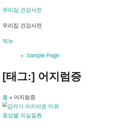
내
우리집 건강사전
용
우리집 건강사전
으
로
메뉴
바
로
Sample Page
가
기
[태그:]
어지럼증
홈
»
어지럼증
증상별 의심질환