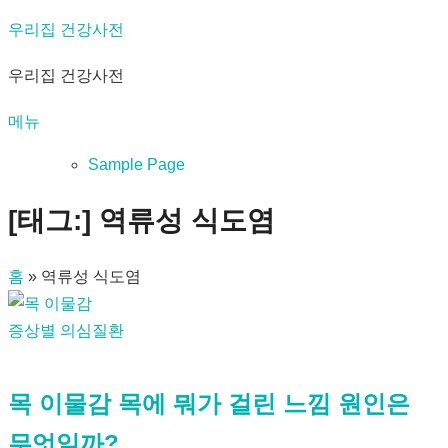
내
우리집 건강사전
용
우리집 건강사전
으
로
메뉴
바
로
Sample Page
가
[태그:]
역류성 식도염
기
홈
»
역류성 식도염
증상별 의심질환
목 이물감 목에 뭐가 걸린 느낌 원인은
무엇일까?