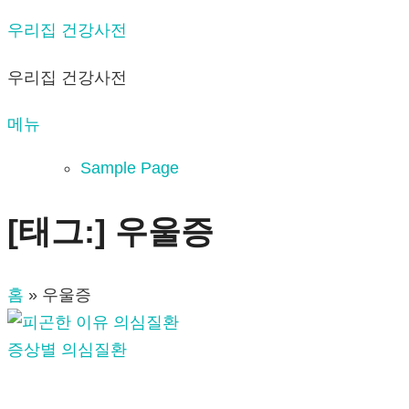
내
우리집 건강사전
용
우리집 건강사전
으
로
메뉴
바
로
Sample Page
가
기
[태그:]
우울증
홈
»
우울증
증상별 의심질환