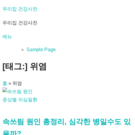
내
우리집 건강사전
용
우리집 건강사전
으
로
메뉴
바
로
Sample Page
가
[태그:]
위염
기
홈
»
위염
증상별 의심질환
속쓰림 원인 총정리, 심각한 병일수도 있
을까?