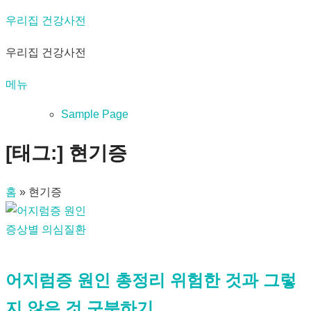
내
우리집 건강사전
용
우리집 건강사전
으
로
메뉴
바
로
Sample Page
가
[태그:]
현기증
기
홈
»
현기증
증상별 의심질환
어지럼증 원인 총정리 위험한 것과 그렇
지 않은 것 구분하기