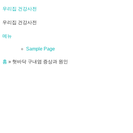
내
우리집 건강사전
용
우리집 건강사전
으
로
메뉴
바
로
Sample Page
가
홈
»
혓바닥 구내염 증상과 원인
기