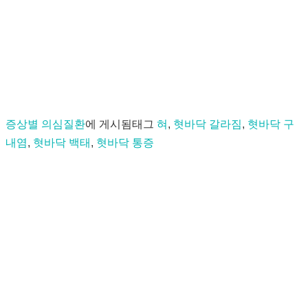
증상별 의심질환
에 게시됨
태그
혀
,
혓바닥 갈라짐
,
혓바닥 구
내염
,
혓바닥 백태
,
혓바닥 통증