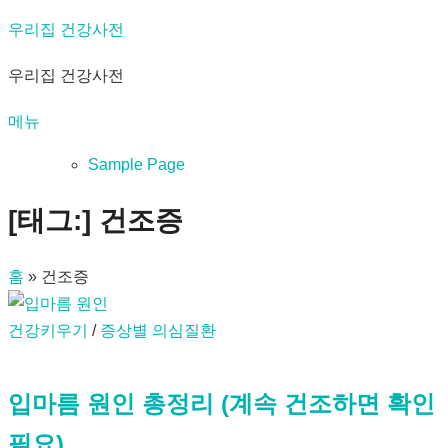
내
우리집 건강사전
용
우리집 건강사전
으
로
메뉴
바
로
Sample Page
가
[태그:]
건조증
기
홈
»
건조증
건강키우기
/
증상별 의심질환
입마름 원인 총정리 (계속 건조하면 확인
필요)