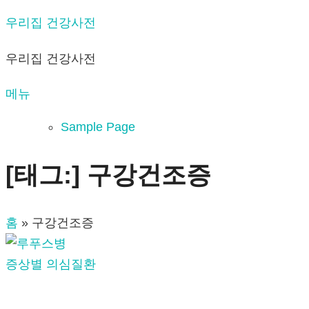
내
우리집 건강사전
용
우리집 건강사전
으
로
메뉴
바
로
Sample Page
가
기
[태그:]
구강건조증
홈
»
구강건조증
증상별 의심질환