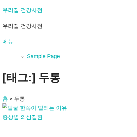
내
우리집 건강사전
용
우리집 건강사전
으
로
메뉴
바
로
Sample Page
가
기
[태그:]
두통
홈
»
두통
증상별 의심질환