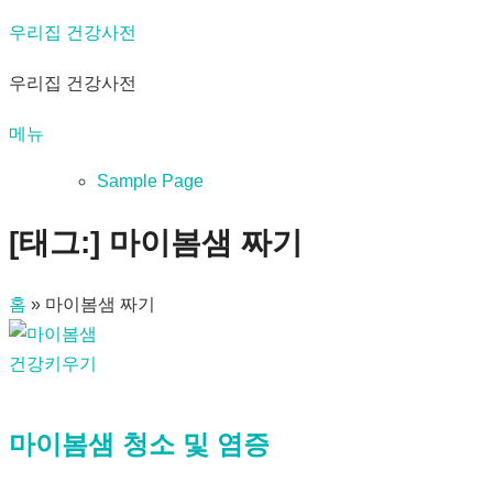
내
우리집 건강사전
용
우리집 건강사전
으
로
메뉴
바
로
Sample Page
가
[태그:]
마이봄샘 짜기
기
홈
»
마이봄샘 짜기
건강키우기
마이봄샘 청소 및 염증