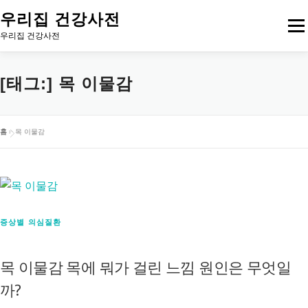
내
우리집 건강사전
메뉴
용
우리집 건강사전
으
로
[태그:]
목 이물감
바
로
가
홈
»
목 이물감
기
증상별 의심질환
목 이물감 목에 뭐가 걸린 느낌 원인은 무엇일
까?