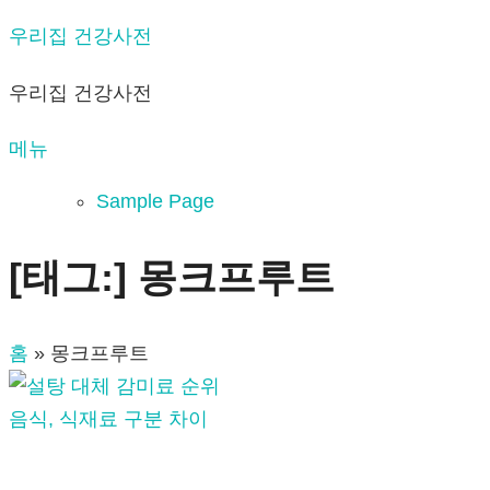
내
우리집 건강사전
용
우리집 건강사전
으
로
메뉴
바
로
Sample Page
가
기
[태그:]
몽크프루트
홈
»
몽크프루트
음식, 식재료 구분 차이