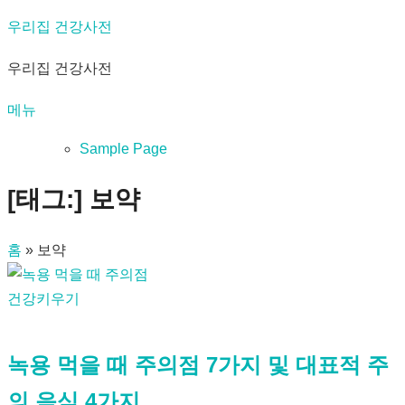
내
우리집 건강사전
용
우리집 건강사전
으
로
메뉴
바
로
Sample Page
가
[태그:]
보약
기
홈
»
보약
건강키우기
녹용 먹을 때 주의점 7가지 및 대표적 주
의 음식 4가지