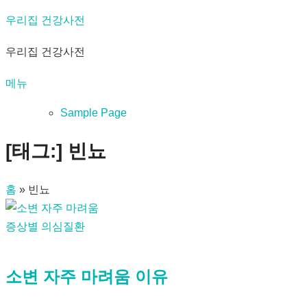
내
우리집 건강사전
용
우리집 건강사전
으
로
메뉴
바
로
Sample Page
가
[태그:]
빈뇨
기
홈
»
빈뇨
증상별 의심질환
소변 자주 마려움 이유