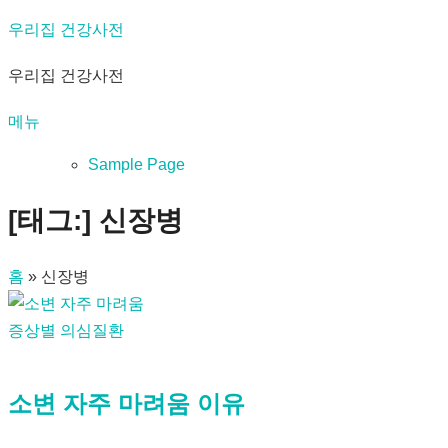
내
우리집 건강사전
용
우리집 건강사전
으
로
메뉴
바
로
Sample Page
가
[태그:]
신장병
기
홈
»
신장병
증상별 의심질환
소변 자주 마려움 이유