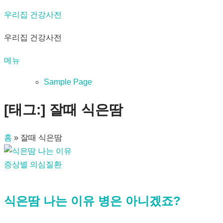
내
우리집 건강사전
용
우리집 건강사전
으
로
메뉴
바
로
Sample Page
가
[태그:]
잘때 식은땀
기
홈
»
잘때 식은땀
증상별 의심질환
식은땀 나는 이유 병은 아니겠죠?