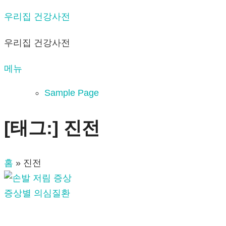
내
우리집 건강사전
용
우리집 건강사전
으
로
메뉴
바
로
Sample Page
가
기
[태그:]
진전
홈
»
진전
증상별 의심질환