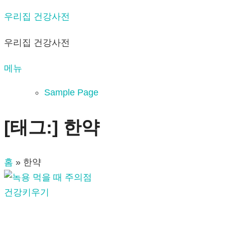
내
우리집 건강사전
용
우리집 건강사전
으
로
메뉴
바
로
Sample Page
가
기
[태그:]
한약
홈
»
한약
건강키우기