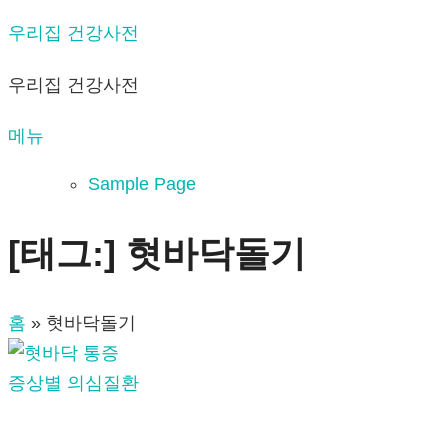
내
우리집 건강사전
용
우리집 건강사전
으
로
메뉴
바
로
Sample Page
가
기
[태그:]
혓바닥돌기
홈
»
혓바닥돌기
증상별 의심질환