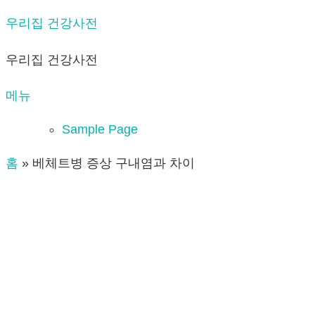
내
우리집 건강사전
용
우리집 건강사전
으
로
메뉴
바
로
Sample Page
가
홈
»
베체트병 증상 구내염과 차이
기