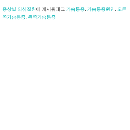
증상별 의심질환
에 게시됨
태그
가슴통증
,
가슴통증원인
,
오른
쪽가슴통증
,
왼쪽가슴통증