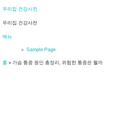
내
우리집 건강사전
용
우리집 건강사전
으
로
메뉴
바
로
Sample Page
가
홈
»
가슴 통증 원인 총정리, 위험한 통증은 뭘까
기