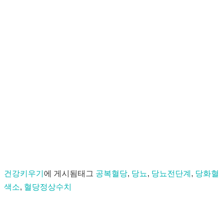
건강키우기
에 게시됨
태그
공복혈당
,
당뇨
,
당뇨전단계
,
당화혈
색소
,
혈당정상수치