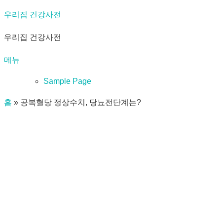
내
우리집 건강사전
용
우리집 건강사전
으
로
메뉴
바
로
Sample Page
가
홈
»
공복혈당 정상수치, 당뇨전단계는?
기