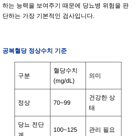
하는 능력을 보여주기 때문에 당뇨병 위험을 판
단하는 가장 기본적인 검사입니다.
공복혈당 정상수치 기준
혈당수치
구분
의미
(mg/dL)
건강한 상
정상
70~99
태
당뇨 전단
100~125
관리 필요
계