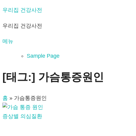
내
우리집 건강사전
용
우리집 건강사전
으
로
메뉴
바
로
Sample Page
가
기
[태그:]
가슴통증원인
홈
»
가슴통증원인
증상별 의심질환