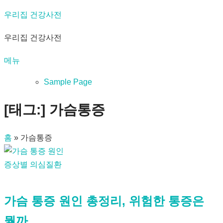
내
우리집 건강사전
용
우리집 건강사전
으
로
메뉴
바
로
Sample Page
가
[태그:]
가슴통증
기
홈
»
가슴통증
증상별 의심질환
가슴 통증 원인 총정리, 위험한 통증은
뭘까