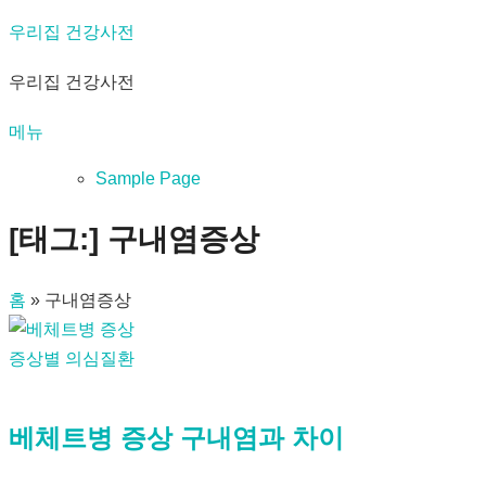
내
우리집 건강사전
용
우리집 건강사전
으
로
메뉴
바
로
Sample Page
가
[태그:]
구내염증상
기
홈
»
구내염증상
증상별 의심질환
베체트병 증상 구내염과 차이