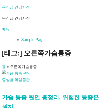
내
우리집 건강사전
용
우리집 건강사전
으
로
메뉴
바
로
Sample Page
가
[태그:]
오른쪽가슴통증
기
홈
»
오른쪽가슴통증
증상별 의심질환
가슴 통증 원인 총정리, 위험한 통증은
뭘까