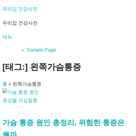
내
우리집 건강사전
용
우리집 건강사전
으
로
메뉴
바
로
Sample Page
가
[태그:]
왼쪽가슴통증
기
홈
»
왼쪽가슴통증
증상별 의심질환
가슴 통증 원인 총정리, 위험한 통증은
뭘까