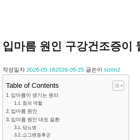
입마름 원인 구강건조증이 
작성일자
2026-05-16
2026-05-25
글쓴이
sizen2
Table of Contents
입마름이 생기는 원리
침의 역할
입마름 원인
입마름 원인 대표 질환
당뇨병
쇼그렌증후군