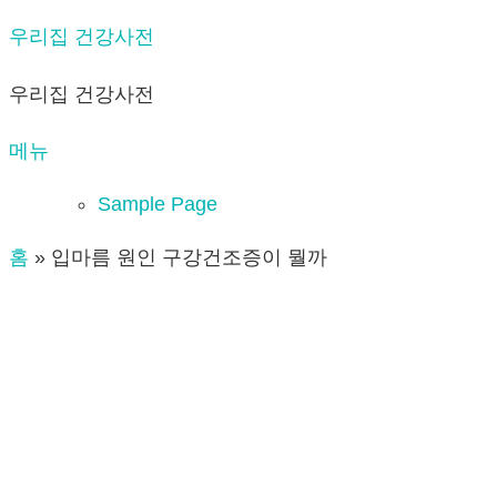
내
우리집 건강사전
용
우리집 건강사전
으
로
메뉴
바
로
Sample Page
가
홈
»
입마름 원인 구강건조증이 뭘까
기